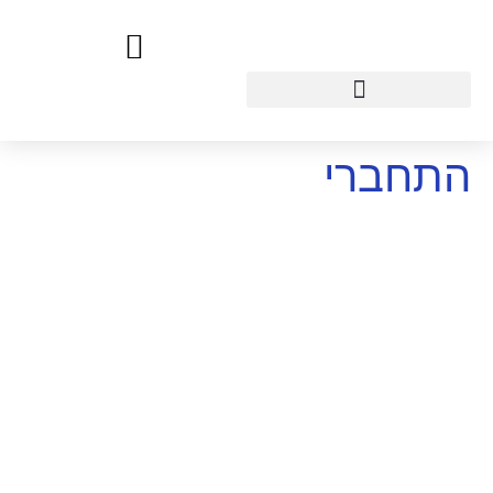
התחברי
USERNAME OR E-MAIL
סיסמה
השאר אותי בתוך האתר